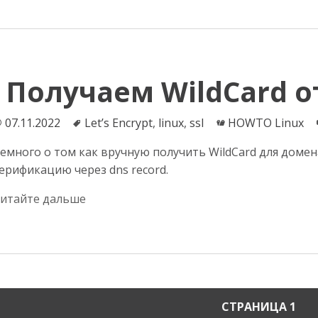
Получаем WildCard от
Опубликовано
07.11.2022
Теги
Let’s Encrypt
,
linux
,
ssl
Категории
HOWTO Linux
емного о том как вручную получить WildCard для домен
ерификацию через dns record.
итайте дальше
ация
СТРАНИЦА
1