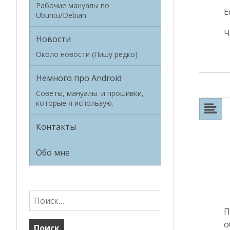
Рабочие мануалы по
Е
Ubuntu/Debian.
Ч
Новости
Около новости (Пишу редко)
Немного про Android
Советы, мануалы и прошивки,
которые я использую.
Контакты
Обо мне
Н
а
П
й
о