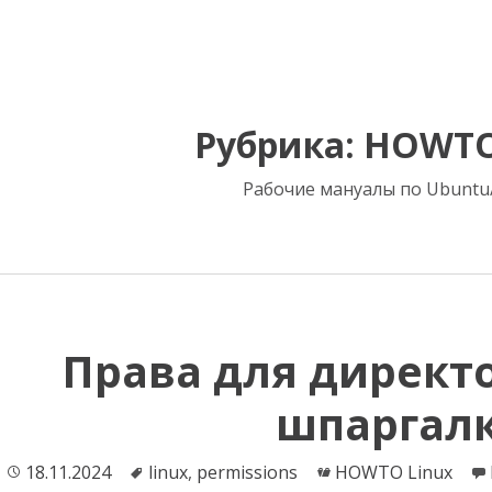
Рубрика:
HOWTO
Рабочие мануалы по Ubuntu/
Права для директо
шпаргал
Опубликовано
18.11.2024
Теги
linux
,
permissions
Категории
HOWTO Linux