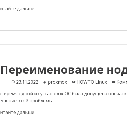
итайте дальше
Переименование нод
Опубликовано
23.11.2022
Теги
proxmox
Категории
HOWTO Linux
Ком
о время одной из установок ОС была допущена опечатк
ешение этой проблемы.
итайте дальше