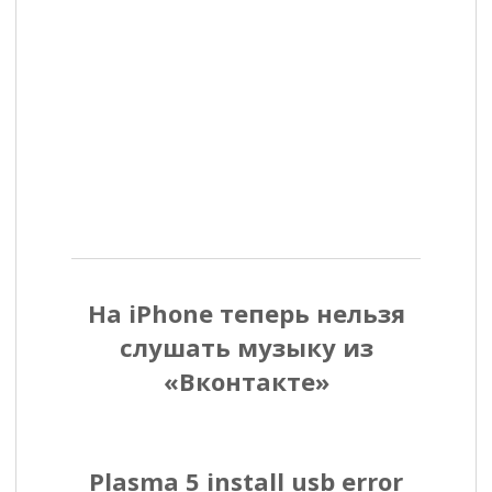
Н
На iPhone теперь нельзя
а
слушать музыку из
в
«Вконтакте»
и
г
а
Plasma 5 install usb error