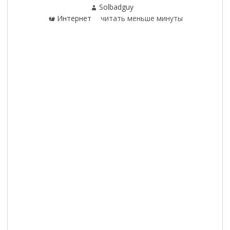
Автор
Solbadguy
Категории
Интернет
читать меньше минуты