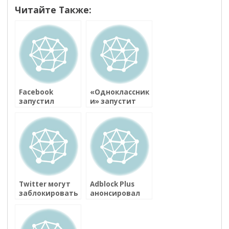
Читайте Также:
Facebook
«Одноклассник
запустил
и» запустит
сервис
онлайн
денежных
кинотеатр для
переводов
мобильных
устройств
Twitter могут
Adblock Plus
заблокировать
анонсировал
на территории
мобильный
России
браузер для
Android