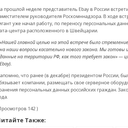
а прошлой неделе представитель Ebay в России встрет
аместителем руководителя Роскомннадзора. В ходе встр
игант уже начал работу, по переносу персональных дан
ата-центра расположенного в Швейцарии.
«Нашей главной целью на этой встрече было стремлен
на наши вопросы касательно нового закона. Мы готовы 
данные на территории РФ, как того требует закон» — 
Ebay).
апомню, что ранее (в декабре) президентом России, бы
бязывает компании, размещать свое серверное оборуд
ранения персональных данных российских граждан. Закон
ода.
Просмотров 142 )
Читайте Также: