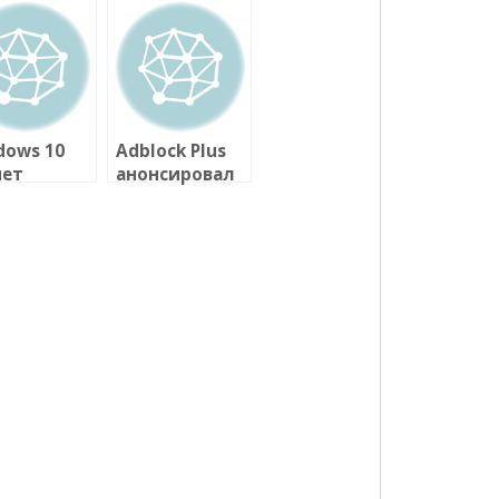
dows 10
Adblock Plus
нет
анонсировал
ледней в
мобильный
ейке ОС
браузер для
osoft
Android