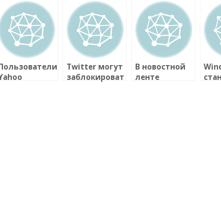
Пользователи
Twitter могут
В новостной
Win
Yahoo
заблокироват
ленте
ста
перестанут
ь на
«Вконтакте»
пос
использовать
территории
появятся
лин
пароли
России
рекламные
Micr
записи.