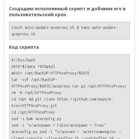
Создадим исполняемый скрипт и добавим его в
пользовательский крон
touch auto-update-aceproxy.sh & nano auto-update-
aceproxy.sh
Код скрипта
#!/bin/bash

DATE=$(date +%Y%m%d)

mkdir /opt/BackUP-HTTPAceProxy/$DATE

tar -czf /opt/BackUP-
HTTPAceProxy/$DATE/aceproxy.tar.gz /opt/HTTPAceProxy/

rm -R /opt/HTTPAceProxy

cd /opt && git clone https://github.com/pepsik-
kiev/HTTPAceProxy.git

cd /opt/HTTPAceProxy

sed -i.bak aceconfig.py

sed -i 's/acespawn = False/acespawn = True/' 
aceconfig.py sed -i "s/acecmd = 'acestreamengine --
client-console --live-buffer 25 --vod-buffer 10 --