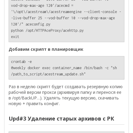
vod-drop-max-age 120'/acecmd = 
'\/opt\/acestream\/acestreamengine --client-console -
-live-buffer 25 --vod-buffer 10 --vod-drop-max-age 
120'/" aceconfig.py

python /opt/HTTPAceProxy/acehttp.py 

exit
Добавим скрипт в планировщик
crontab -e

@weekly docker exec container_name /bin/bash -c "sh 
Раз в неделю скрипт будет создавать резервную копию
рабочей версии прокси (архивируя папку и перенося ее
в /opt/BackUP…). Удалять текущую версию, скачивать
новую + править конфиг.
Upd#3 Удаление старых архивов с РК