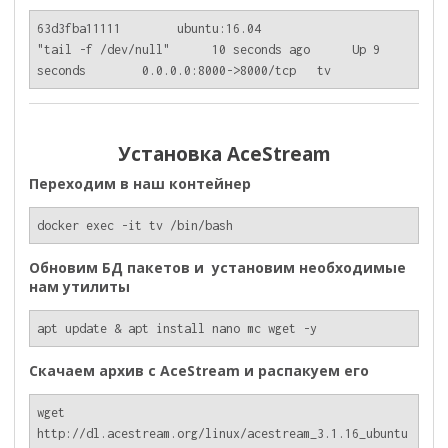
63d3fba11111        ubuntu:16.04                     
"tail -f /dev/null"      10 seconds ago      Up 9 
Установка AceStream
Переходим в наш контейнер
docker exec -it tv /bin/bash
Обновим БД пакетов и установим необходимые
нам утилиты
apt update & apt install nano mc wget -y
Скачаем архив с AceStream и распакуем его
wget 
http://dl.acestream.org/linux/acestream_3.1.16_ubuntu