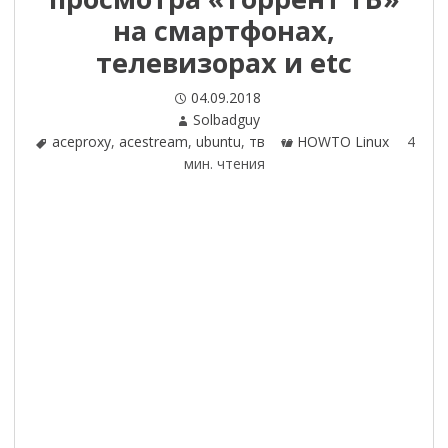
на смартфонах,
телевизорах и etc
Опубликовано
04.09.2018
Автор
Solbadguy
Теги
aceproxy
,
acestream
,
ubuntu
,
тв
Категории
HOWTO Linux
4
мин. чтения