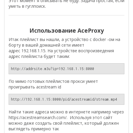
Этот момент я описывать не буду. Задача простая, если
уметь в гуглпоиск.
Использование AceProxy
Итак плейлист вы нашли, а устройство с docker -ом на
борту в вашей домашней сети имеет
адрес 192.168.1.15. На устройстве воспроизведения
адрес плейлиста будет таким:
http://addrsite.m3u?ip=192.168.1.15:8000
По мимо готовых плейлистов прокси умеет
проигрывать acestream id
http://192.168.1.15:8000/pid/acestreamid/stream.mp4
Найти такие адреса можно в интернете например через
https://acestreamsearch.com/. Используя этот сайт
можно даже создать свой плейлист, который должен
выглядеть примерно так