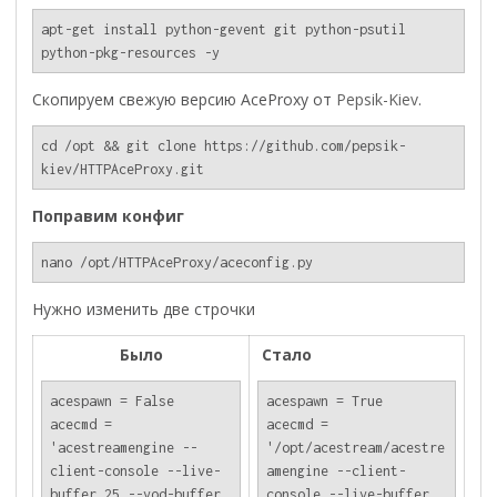
apt-get install python-gevent git python-psutil 
python-pkg-resources -y
Скопируем свежую версию AceProxy от
Pepsik-Kiev
.
cd /opt && git clone https://github.com/pepsik-
kiev/HTTPAceProxy.git
Поправим конфиг
Нужно изменить две строчки
Было
Стало
acespawn = False

acespawn = True

acecmd = 
acecmd = 
'acestreamengine --
'/opt/acestream/acestre
client-console --live-
amengine --client-
buffer 25 --vod-buffer 
console --live-buffer 