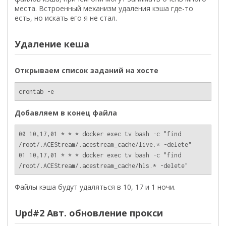
места. Встроенный механизм удаления кэша где-то
есть, но искать его я не стал.
Удаление кеша
Открываем список заданий на хосте
crontab -e
Добавляем в конец файла
00 10,17,01 * * * docker exec tv bash -c "find 
/root/.ACEStream/.acestream_cache/live.* -delete"

01 10,17,01 * * * docker exec tv bash -c "find 
/root/.ACEStream/.acestream_cache/hls.* -delete"
Файлы кэша будут удаляться в 10, 17 и 1 ночи.
Upd#2 Авт. обновление прокси