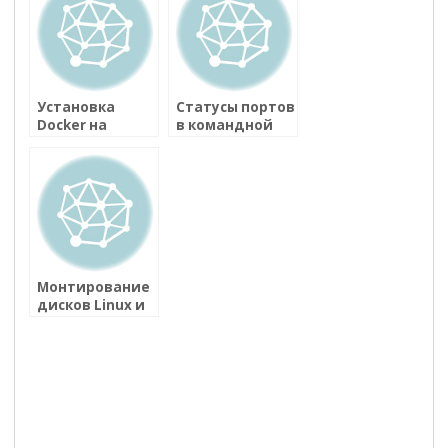
Установка
Статусы портов
Docker на
в командной
Ubuntu 16.04
строке
Монтирование
дисков Linux и
fstab