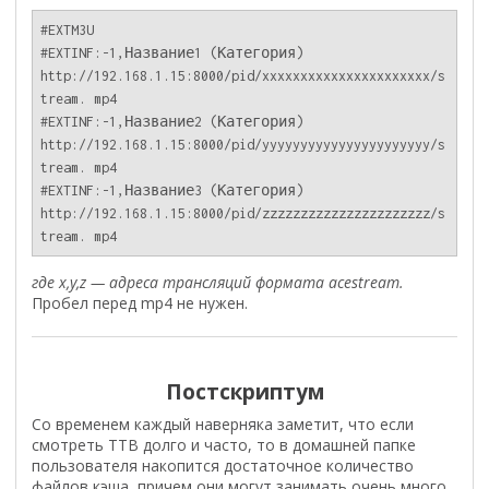
#EXTM3U

#EXTINF:-1,Название1 (Категория)

http://192.168.1.15:8000/pid/xxxxxxxxxxxxxxxxxxxxxx/s
tream. mp4

#EXTINF:-1,Название2 (Категория)

http://192.168.1.15:8000/pid/yyyyyyyyyyyyyyyyyyyyyy/s
tream. mp4

#EXTINF:-1,Название3 (Категория)

http://192.168.1.15:8000/pid/zzzzzzzzzzzzzzzzzzzzzz/s
где x,y,z — адреса трансляций формата acestream.
Пробел перед mp4 не нужен.
Постскриптум
Со временем каждый наверняка заметит, что если
смотреть ТТВ долго и часто, то в домашней папке
пользователя накопится достаточное количество
файлов кэша, причем они могут занимать очень много