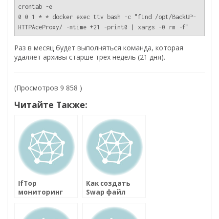
crontab -e

0 0 1 * * docker exec ttv bash -c "find /opt/BackUP-
HTTPAceProxy/ -mtime +21 -print0 | xargs -0 rm -f"
Раз в месяц будет выполняться команда, которая
удаляет архивы старше трех недель (21 дня).
(Просмотров 9 858 )
Читайте Также:
IfTop
Как создать
мониторинг
Swap файл
сети на Ubuntu
подкачки в
Server
Linux-подобных
ОС