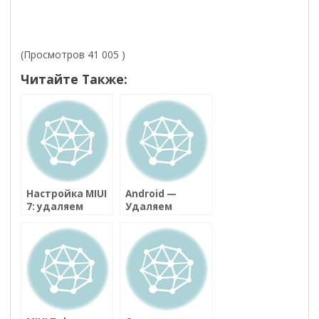
(Просмотров 41 005 )
Читайте Также:
Настройка MIUI
Android —
7: удаляем
Удаляем
системные
рекламу из
приложения
приложений