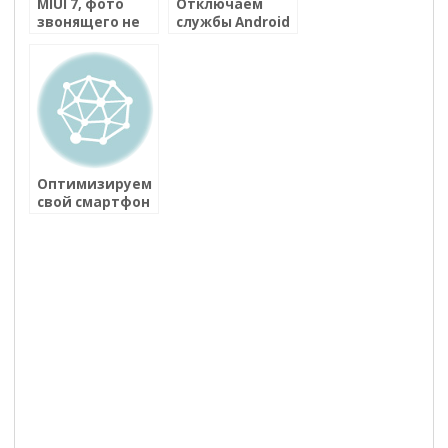
MIUI 7, фото
Отключаем
звонящего не
службы Android
отображается
для сохранения
заряда
батареи
Оптимизируем
свой смартфон
на Android