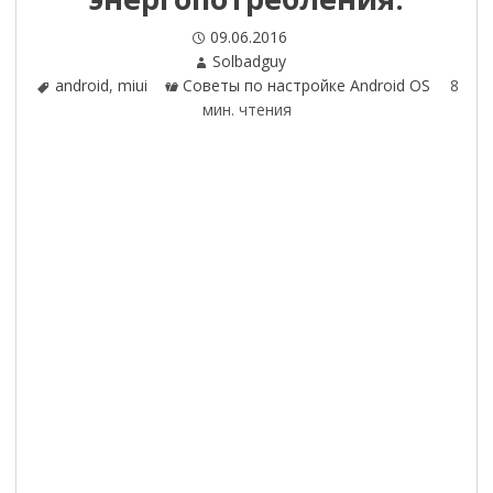
Опубликовано
09.06.2016
Автор
Solbadguy
Теги
android
,
miui
Категории
Советы по настройке Android OS
8
мин. чтения